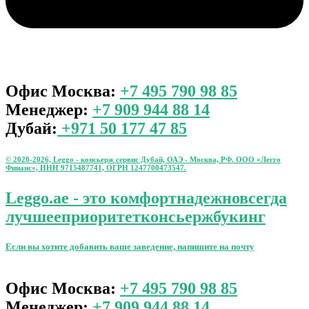
Офис Москва:
+7 495 790 98 85
Менеджер:
+7 909 944 88 14
Дубай:
+971 50 177 47 85
© 2020-2026, Leggo - консьерж сервис Дубай, ОАЭ - Москва, РФ. ООО «Легго
Финанс», ИНН 9715487741, ОГРН 1247700473547.
Leggo.ae - это
комфорт
надежно
всегда
лучшее
приоритет
консьерж
букинг
Если вы хотите добавить ваше заведение, напишите на почту
leggo@leggo.ae
Офис Москва:
+7 495 790 98 85
Менеджер:
+7 909 944 88 14