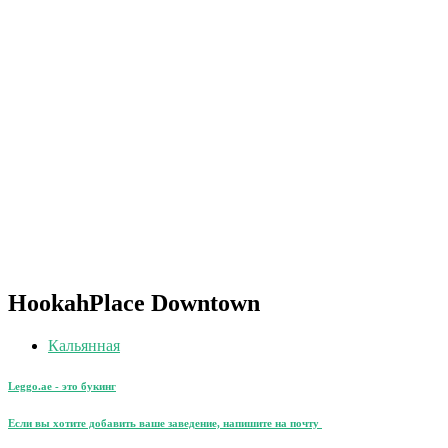
HookahPlace Downtown
Кальянная
Leggo.ae - это букинг
Если вы хотите добавить ваше заведение, напишите на почту
leggo@leggo.ae