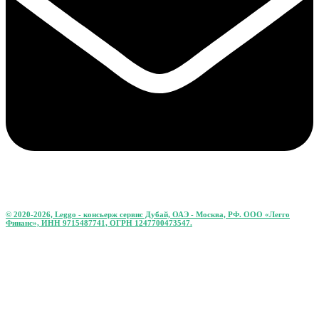
© 2020-2026, Leggo - консьерж сервис Дубай, ОАЭ - Москва, РФ. ООО «Легго
Финанс», ИНН 9715487741, ОГРН 1247700473547.