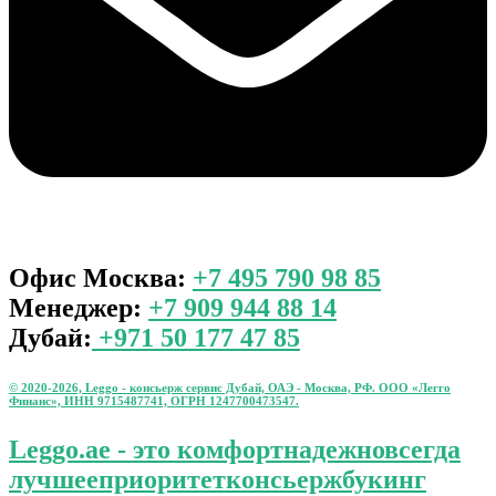
Офис Москва:
+7 495 790 98 85
Менеджер:
+7 909 944 88 14
Дубай:
+971 50 177 47 85
© 2020-2026, Leggo - консьерж сервис Дубай, ОАЭ - Москва, РФ. ООО «Легго
Финанс», ИНН 9715487741, ОГРН 1247700473547.
Leggo.ae - это
комфорт
надежно
всегда
лучшее
приоритет
консьерж
букинг